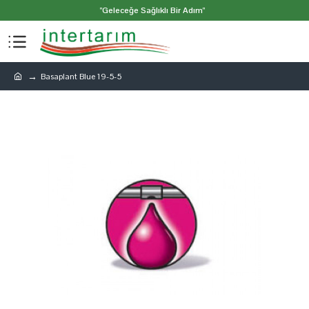
"Geleceğe Sağlıklı Bir Adım"
Basaplant Blue 19-5-5